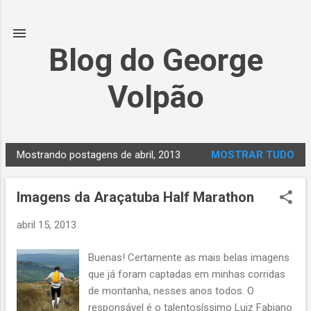
Pular para o conteúdo principal
Blog do George
Volpão
Mostrando postagens de abril, 2013
MOSTRAR TUDO
P
o
Imagens da Araçatuba Half Marathon
s
t
abril 15, 2013
a
g
Buenas! Certamente as mais belas imagens
e
que já foram captadas em minhas corridas
n
de montanha, nesses anos todos. O
s
responsável é o talentosíssimo Luiz Fabiano