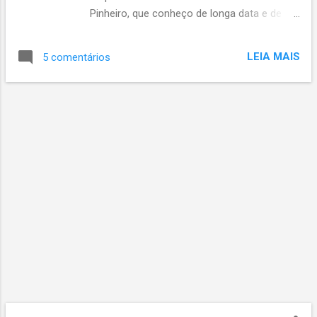
Pinheiro, que conheço de longa data e de
muitas montanhas. Agradeço demais a
cessão dessas imagens, guri! Quem quiser
LEIA MAIS
5 comentários
conhecer seu trabalho é só acessar seu
facebook . Imagens da citada competição
podem ser vistas aqui . Abraços e valeus!