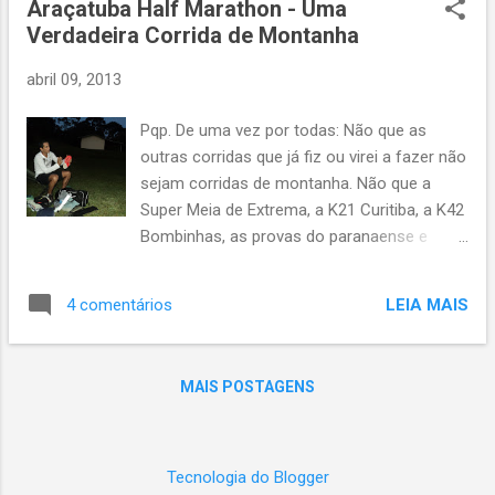
Araçatuba Half Marathon - Uma
Verdadeira Corrida de Montanha
abril 09, 2013
Pqp. De uma vez por todas: Não que as
outras corridas que já fiz ou virei a fazer não
sejam corridas de montanha. Não que a
Super Meia de Extrema, a K21 Curitiba, a K42
Bombinhas, as provas do paranaense e
outras mais não sejam corridas de
montanha. O que fica é que esta prova que
LEIA MAIS
4 comentários
fiz no Araçatuba realmente está numa
montanha. Ao sair de 800 metros de altitude,
ir até os 1.400, despencar tudo e subir de
MAIS POSTAGENS
novo até o cume a mais de 1.600 metros
para, enfim, descer de volta à sua base,
posso classificar como o mais pesado
percurso de corridas de montanha que já fiz.
Tecnologia do Blogger