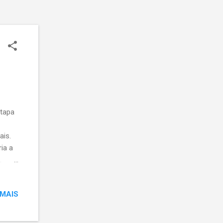
Etapa
ais.
ia a
.
prova
o
 MAIS
meus
e o
ba-