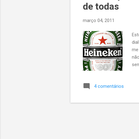
de todas
cas
março 04, 2011
Est
dia
me 
não
sen
mar
que
4 comentários
que
mui
med
com
hip
de 
que