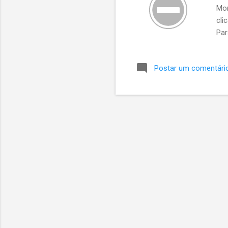
Mon
cli
Par
Postar um comentári