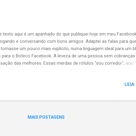
a ou de franquear suas terras - como de rest...
e texto aqui é um apanhado do que publiquei hoje em meu Facebook
logando e conversando com bons amigos. Adaptei as falas para qu
tornasse um pouco mais explícito, numa linguagem ideal para um b
 para o Boteco Facebook. A leveza de uma pessoa sem cobranças
sação das melhores. Essas merdas de rótulos "sou corredor", sou
atonista", "sou ciclista", "sou triatleta", "sou montanhista" só serve
m precisa se adequar a um grupo, gueto, estilo ou algo assim. Faça
LEIA
 tu queres pois é tudo da lei e viva a sociedade alternativa. O mundo
to maior do que fazer corridinhas, marcar tempo, publicar fotos de
alhas, mostrar que esteve na torre eiffel. Mais que adeus às corrid
o tenho visto sendo expostas nos dias de hoje, digo adeus aos pul
ócritas e bananas. E vou além: a sensação assim tão libertadora é a
MAIS POSTAGENS
ter cumprido meus objetivos, de ter corrido, literalmente, atrás daqui
 eu queria...