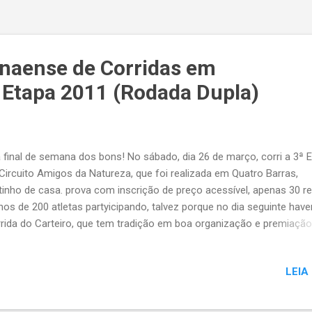
anaense de Corridas em
Etapa 2011 (Rodada Dupla)
a final de semana dos bons! No sábado, dia 26 de março, corri a 3ª 
Circuito Amigos da Natureza, que foi realizada em Quatro Barras,
tinho de casa. prova com inscrição de preço acessível, apenas 30 re
os de 200 atletas partyicipando, talvez porque no dia seguinte haver
rida do Carteiro, que tem tradição em boa organização e premiação
ri pra me divertir, afinal tinha analisado o mapa com o percurso da 
e animado a correr nas estradinhas de chão que constavam do dit
LEIA
a. Não me arrependi, apesar de ter feito um tempo fraco para os 
rões: 53’02”. Não havia muita subida, estava quente pero no mucho 
 valeu mesmo foi correr uma prova simples, sem frescura e sem o