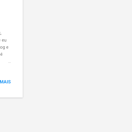
,
e eu
log e
 é
m para
 o
 MAIS
 é
as
has,
quela
lo