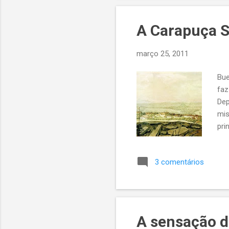
oba
bon
A Carapuça S
con
Cla
março 25, 2011
Bue
faz
Dep
mis
pri
"Po
ind
3 comentários
det
ale
qua
col
uma
A sensação d
tiv