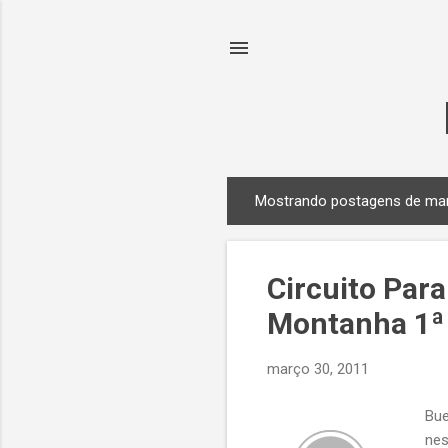
Mostrando postagens de mar
P
o
s
Circuito Par
t
a
Montanha 1ª 
g
e
março 30, 2011
n
s
Bue
nes