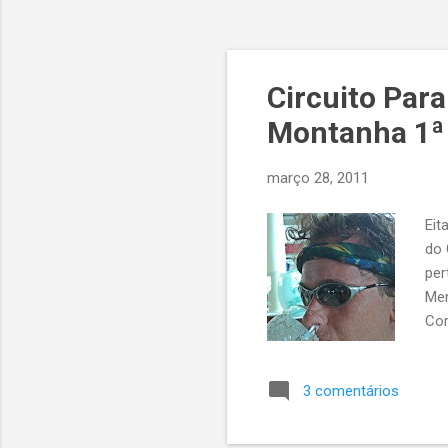
Circuito Par
Montanha 1ª 
março 28, 2011
Eit
do 
per
Men
Cor
Cor
e m
3 comentários
map
pad
que