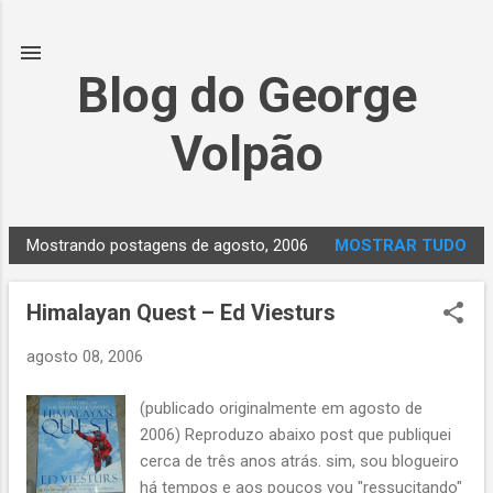
Pular para o conteúdo principal
Blog do George
Volpão
Mostrando postagens de agosto, 2006
MOSTRAR TUDO
P
o
Himalayan Quest – Ed Viesturs
s
t
agosto 08, 2006
a
g
(publicado originalmente em agosto de
e
2006) Reproduzo abaixo post que publiquei
n
cerca de três anos atrás. sim, sou blogueiro
s
há tempos e aos poucos vou "ressucitando"