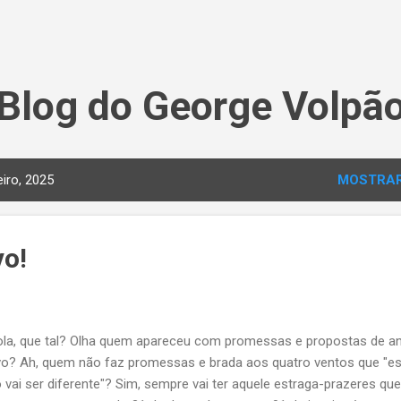
Pular para o conteúdo principal
Blog do George Volpã
iro, 2025
MOSTRAR
vo!
a, que tal? Olha quem apareceu com promessas e propostas de a
o? Ah, quem não faz promessas e brada aos quatro ventos que "e
 vai ser diferente"? Sim, sempre vai ter aquele estraga-prazeres que