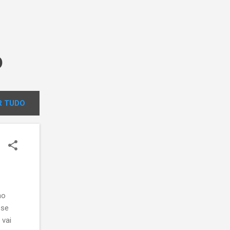
o
 TUDO
no
sse
 vai