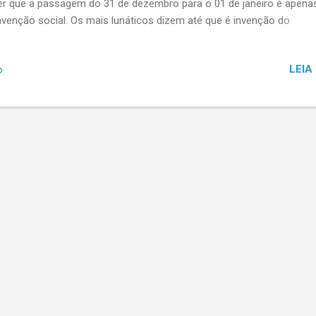
er que a passagem do 31 de dezembro para o 01 de janeiro é apen
venção social. Os mais lunáticos dizem até que é invenção do
italismo buscando nos explorar e nos exaurir por 12 meses para de
ar a falsa ilusão do merecido descanso correspondente às festas de 
LEIA
o
ano. Que seja assim então, não me importa a linha de pensamento 
rem. Da minha parte, gosto de pensar nos ciclos, nas propostas e n
as, sejam anuais, mensais semanais ou "encarnacionais". Mesmo 
a para que no dia 10 de janeiro, quando escrevo este texto, algumas
tenham sido adiadas para o ano seguinte. Uma delas era começar a
rever todas as terças-feiras por aqui. Falhei, escrevo na sexta-feira
uinte. E ok, está sendo escrito. Não importa, eu...