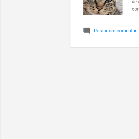
diz
con
cap
cri
Postar um comentári
de 
out
met
sej
já 
esc
seg