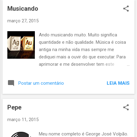
cerimônias. Nos dias de hoje, ainda pratico o
dez horas de caminhada árdua, em uma
Musicando
chamado trail running, quando dá. Mas tenho
trilha muito pouco frequentada, com...
preferido usar o cérebro para outras coisas
março 27, 2015
diferentes de postar fotos legais no
"instagram" após uma competição ou treino.
Ando musicando muito. Muito significa
Grande abraço a todos.
quantidade e não qualidade. Música é coisa
antiga na minha vida mas sempre me
dediquei mais a ouvir do que executar. Para
aprimorar e me desenvolver tem este
espaço aqui: www.pepevolpao.com.br .
Todas as sextas feiras vai ter musiquinha
LEIA MAIS
Postar um comentário
por lá. Hoje subi uma versão bem particular
de Silver And Gold, do U2 (já ouviu falar né?)
Toma:
Pepe
http://www.pepevolpao.com.br/2015/03/silve
r-and-gold-u2.html . Beijos e abraços!
março 11, 2015
Meu nome completo é George José Volpão.