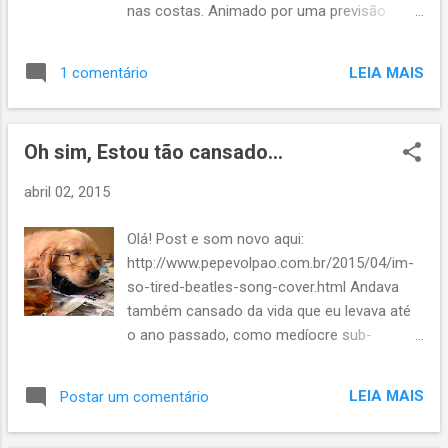
nas costas. Animado por uma previsão
meteorológica favorável, eu e a Ana Barbara
tomamos o rumo desta montanha maldita
LEIA MAIS
1 comentário
em uma sexta-feira santa. Ineditismo para a
esposa, nona vez para mim. No entanto
havia pisado por lá pela última vez no
Oh sim, Estou tão cansado...
distante agosto de 2008 . Longos 6 anos e
meio... Nesse período muita coisa mudou
abril 02, 2015
em mim. Física e mentalmente. Nos
primeiros anos daquela década, estar na
Olá! Post e som novo aqui:
montanha o máximo possível era a meta.
http://www.pepevolpao.com.br/2015/04/im-
Não importava a lonjura do lugar ou a
so-tired-beatles-song-cover.html Andava
dificuldade da trilha. O tempo passou, e
também cansado da vida que eu levava até
beirando os quarenta anos de idade, este
o ano passado, como medíocre sub-
cara aqui prefere curtir a montanha com
celebridade de uma modalidade esportiva
calma, sem pressa. Mas como a Ana
que muito aprecio. Cansado da futilidade e
Barbara queria muito conhecer este cume e
LEIA MAIS
Postar um comentário
da artificialidade que dominava - e ainda
eu entendi o feriado como ótima
domina - a cena. Retirei-me dela, sem
oportunidade de desafio. Lá fomos. Quase