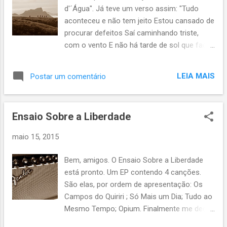
d'´Água". Já teve um verso assim: "Tudo
aconteceu e não tem jeito Estou cansado de
procurar defeitos Saí caminhando triste,
com o vento E não há tarde de sol que faça
o milagre De fazer voltar o tempo" Escrevi
esse e outros trechos em 1997. A melodia é
LEIA MAIS
Postar um comentário
basicamente a mesma quando a canção é
tocada ao violão. Coisa muito básica,
apenas GCG / CGDC / GC. Sério, apenas três
Ensaio Sobre a Liberdade
das mais básicas notas musicais. Quando
comecei a querer gravar esses registros
maio 15, 2015
com o auxílio da tecnologia de hoje, peguei
estes três acordes e trabalhei em cima de
Bem, amigos. O Ensaio Sobre a Liberdade
diferentes linhas e frases de guitarra. E, com
está pronto. Um EP contendo 4 canções.
isso, em momento algum da música eu
São elas, por ordem de apresentação: Os
executo os acordes cheios. Mas sim estas
Campos do Quiriri ; Só Mais um Dia; Tudo ao
frases que consegui criar pela primeira vez
Mesmo Tempo; Opium. Finalmente me decidi
em uma canção. Um pouquinho de
pelo formato EP para o lançamento. Sim,