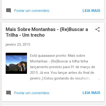
conhecer nosso "santuário". Subida tranquila
e pacífica. Como ainda era muito cedo, o
LEIA MAIS
Postar um comentário
calor não incomodou. Uma suave brisa e a
companhia das andorinhas no cume. Por
volta das nove da manhã iniciamos a
Mais Sobre Montanhas - (Re)Buscar a
descida e, aí sim, cruzamos com muita
Trilha - Um trecho
gente. Caminhando reparei certas nuances e
detalhes que não me apercebia quando
janeiro 23, 2015
corria por lá. É bom fazer as duas coisas.
Adoro o Anhangava, seja para correr, seja
Está quaaaaase pronto. Mais sobre
para caminhar. Foi realmente muito bom
Montanhas - (Re)Buscar a trilha tinha
apenas contemplar. E ver desconhecidos
lançamento previsto para 01 de março de
felizes, unidos em um mesmo sentimento
2015. Já era. Vou lançar antes do final de
que o nosso por lá: desfrutar uma manhã de
janeiro ;) Estou gostando do resultado,
domingo na natureza. Sem pressa em uma
espero que apreciem também. Abaixo mais
manhã de domingo. Eu não tenho ciúmes da
uns segundinhos para você leitor. Assista
montanha. Gostei de ver jovens, crianças e
LEIA MAIS
Postar um comentário
aqui ou abaixo. Beijo do gordo!
idosos frequentando a região. Seja com o
equipamento mais top, seja de baton, jeans