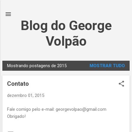
Pular para o conteúdo principal
Blog do George
Volpão
Mostrando postagens de 2015
MOSTRAR TUDO
P
o
Contato
s
t
dezembro 01, 2015
a
g
Fale comigo pelo e-mail: georgevolpao@gmail.com
e
Obrigado!
n
s