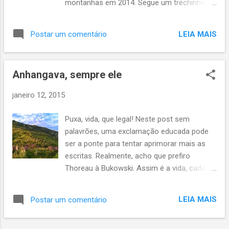
montanhas em 2014. Segue um trechinho:
onde eu me posicionava. A partir de 2007 a
https://www.youtube.com/watch?
coisa foi ficando mais "séria". Surgiram os
v=K3s6FtYEoJw Abraços, bom final de
projetos (a maioria jamais realizada, como
LEIA MAIS
Postar um comentário
semana!
escrevi aqui ), vieram várias realizações (no
mesmo texto do link anterior) e, princi...
Anhangava, sempre ele
janeiro 12, 2015
Puxa, vida, que legal! Neste post sem
palavrões, uma exclamação educada pode
ser a ponte para tentar aprimorar mais as
escritas. Realmente, acho que prefiro
Thoreau à Bukowski. Assim é a vida, cada
um na sua, livre para escolher. No decorrer
deste artificial período de 7 dias chamado
LEIA MAIS
Postar um comentário
semana, consegui encaixar minhas
corridinhas na madrugada quatrobarrense.