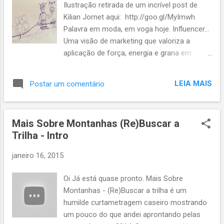
Ilustração retirada de um incrível post de
guardamos entre outras as coisas, as
Kilian Jornet aqui: http://goo.gl/MyImwh
nossas bicicletas. Elas ficam estacionadas
Palavra em moda, em voga hoje. Influencer...
em suportes verticais como estes aqui:
Uma visão de marketing que valoriza a
http://www.jamurbikes.com.br/produto/101-
aplicação de força, energia e grana em
suporte-vertical-para-parede-altmayer As
pessoas ditas formadoras de opinião em
revistas, além da função decorativa que
detrimento do marketing tradicional, onde o
representa um pouco do caos colorido que
LEIA MAIS
Postar um comentário
foco é o mercado alvo como um todo. Os
habita as mentes do casal, evitam as
influencers podem ser consumidores
marcas de pneus nas paredes brancas
especificamente ou os formadores de
anteriores à aplicação. Mais cuticuti. E
Mais Sobre Montanhas (Re)Buscar a
opinião, muitas vezes jornalistas, analistas
aproveitam...
Trilha - Intro
do setor, consultores. No "meu" caso,
atletas e barulhentos de redes sociais.
janeiro 16, 2015
Assim atuei por alguns anos, mesmo sem
saber da existência da palavra/conceito
Oi Já está quase pronto. Mais Sobre
desde quando ainda era montanhista no
Montanhas - (Re)Buscar a trilha é um
começo dos anos 2000. Sempre rolava um
humilde curtametragem caseiro mostrando
agrado ou outro da indústria, de
um pouco do que andei aprontando pelas
distribuidores ou de varejo do segmento