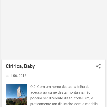
assim, sempre com suas verdades
absolutas. Faço meu trabalho e estou
gostando. A primeira canção a ser finalizada
é "Os Campos do Quiriri". A música eu
compus ao violão em 1997. Havia uma letra
horrorosa então... Refiz a letra alguns dias
atrás, falando de coisas da montanha.
Abaixo um primeiro trecho que já coloquei
no youtube. Vai lá se inscreve! Ajuda pra
caramba :) Segue o trabalho de mixagem,
agora com "Aos Poucos", "Tudo ao Mesmo
Tempo" e "Opium". Devo finalizá-las ainda
Ciririca, Baby
esta ...
abril 06, 2015
Olá! Com um nome destes, a trilha de
acesso ao cume desta montanha não
poderia ser diferente disso: foda! Sim, é
praticamente um dia inteiro com a mochila