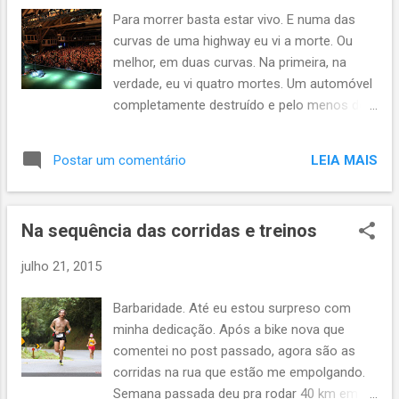
Para morrer basta estar vivo. E numa das
curvas de uma highway eu vi a morte. Ou
melhor, em duas curvas. Na primeira, na
verdade, eu vi quatro mortes. Um automóvel
completamente destruído e pelo menos dois
corpos humanos também, absolutamente
destruídos. Soubemos depois que quatro
LEIA MAIS
Postar um comentário
dos cinco ocupantes haviam falecido no
local. Um pouco mais adiante um caminhão
desses com reboque, parcialmente avariado.
Na sequência das corridas e treinos
Mas o automóvel... Início pouco auspicioso
para uma viagem de 250 quilômetros que fiz
julho 21, 2015
com a Ana Barbara neste final de semana
passado para assistir um show do
Barbaridade. Até eu estou surpreso com
Humberto Gessinger na sexta-feira dia 24 de
minha dedicação. Após a bike nova que
junho. Chovia bastante, pista simples, alguns
comentei no post passado, agora são as
motoristas demonstrando imprudências
corridas na rua que estão me empolgando.
absurdas. Trafegávamos nos
Semana passada deu pra rodar 40 km em 4