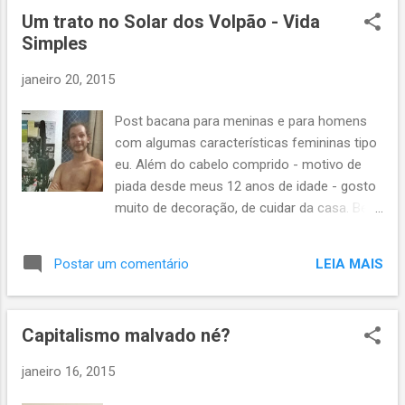
e bolsa de...
Um trato no Solar dos Volpão - Vida
Simples
janeiro 20, 2015
Post bacana para meninas e para homens
com algumas características femininas tipo
eu. Além do cabelo comprido - motivo de
piada desde meus 12 anos de idade - gosto
muito de decoração, de cuidar da casa. Bem,
na verdade, aprecio mais planejar e ter
ideias. Executar as ideias, como bem sabe
LEIA MAIS
Postar um comentário
minha esposa, é um aspecto que dá
alimento à minha procrastinação. De toda
forma, botamos a mão na massa,
Capitalismo malvado né?
fabricamos a nossa cola lambe-lambe ( vide
receita , gostei do link), separamos algumas
janeiro 16, 2015
revistas velhas e lambuzamos dois
ambientes. Primeiro, o "escritório", onde