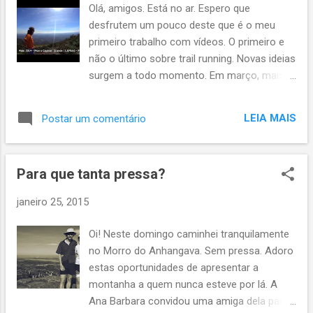
rótulos. Estou me dedicando a um texto
Olá, amigos. Está no ar. Espero que
mais longo, chamado Ensaio sobre a
desfrutem um pouco deste que é o meu
Liberdade . Minha visão desta importante e
primeiro trabalho com vídeos. O primeiro e
tão falada propriedade de nós seres
não o último sobre trail running. Novas ideias
humanos. Deve demorar um pouco porque
surgem a todo momento. Em março, mais
não quero me atropelar em certas coisas.
um novo lançamento, com nova identidade
Formulando uma boa base teórica sobre o
visual, novo canal no youtube, site, etc. Mas
Trail Running não competitivo . Para mim, a
LEIA MAIS
Postar um comentário
com a mesma simplicidade. Tudo feito por
real essência da modalidade é muito mais
nós mesmos, eu e a Ana Barbara. Assista
que um número de peito e uma medalha no
abaixo ou aqui . Abraços, boas montanhas!
f...
Para que tanta pressa?
janeiro 25, 2015
Oi! Neste domingo caminhei tranquilamente
no Morro do Anhangava. Sem pressa. Adoro
estas oportunidades de apresentar a
montanha a quem nunca esteve por lá. A
Ana Barbara convidou uma amiga dela para