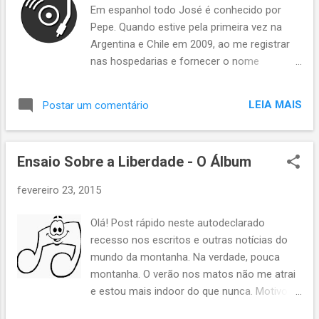
Em espanhol todo José é conhecido por
Pepe. Quando estive pela primeira vez na
Argentina e Chile em 2009, ao me registrar
nas hospedarias e fornecer o nome
completo logo ficava conhecido como
"Pepe". Gostei! Então, para falar de música,
LEIA MAIS
Postar um comentário
temos aqui: www.pepevolpao.com.br .
Semanalmente posts sobre a música que há
em mim. Vai lá e assine o blog. É de graça,
Ensaio Sobre a Liberdade - O Álbum
assim como a música que começo a
compartilhar. Beijinhos, amigues (ironia
fevereiro 23, 2015
detected).
Olá! Post rápido neste autodeclarado
recesso nos escritos e outras notícias do
mundo da montanha. Na verdade, pouca
montanha. O verão nos matos não me atrai
e estou mais indoor do que nunca. Motivo
principal: processo de composição,