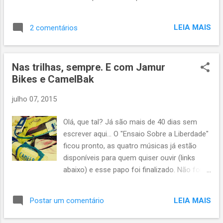
regulamentares 80 km/h que era indicado
sessões. E com direito a um longo de 22 km
como velocidade máxima permitida e fomos
que eu não fazia desde 2013. E foi tranquilo.
ultrapassados duas vezes, pasmem, pelo
LEIA MAIS
2 comentários
Como tem sido também as sessões de
acostamento. Sim, com chuva e trânsito
corrida no horário de almoço, mesmo
intenso de caminhões. E ainda não
aquelas mais puxadas, de intensidade. São
estávamos nem com 60 quilômetros de
Nas trilhas, sempre. E com Jamur
sessões curtas, entre 30 e 50 minutos, com
viagem. Pouco mais de uma hora...
Bikes e CamelBak
direito a bons quilômetros de propriocepção
sobre os trilhos da região do Bacacheri e
julho 07, 2015
Hugo Lange em Curitiba. Tem funcionado
muito bem correr com a luz do sol e as
Olá, que tal? Já são mais de 40 dias sem
vezes até um certo calor. Julho de 2015 tem
escrever aqui... O "Ensaio Sobre a Liberdade"
sido um mês estranho em Curitiba. Apenas
ficou pronto, as quatro músicas já estão
uma massa de ar polar com temperaturas
disponíveis para quem quiser ouvir (links
próximas do zero. E muita chuva, com algum
abaixo) e esse papo foi finalizado. Não foi o
calor. Bem atípico. Assim, fica mais tranquilo
resultado que eu esperava, até mesmo
correr entre meio dia e uma da tarde. Vamos
porque são músicas antigas e que não
correndo, então. Pouca montanha, já que a
LEIA MAIS
Postar um comentário
refletem muito minha veia musical atual,.
umidade me espanta. por ora, vamos de
como já disse em posts anteriores. Neste