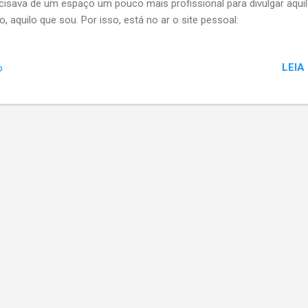
cisava de um espaço um pouco mais profissional para divulgar aqui
o, aquilo que sou. Por isso, está no ar o site pessoal:
.georgevolpao.com.br Aqui tenho um blog e lá no site, você tamb
á acesso ao "A Vida nas Montanhas". O trabalho é longo e a meta é
LEIA
o
ada. Não falo de competições a concluir nem de cumes de montan
em galgadas. Falo de não ansiar pelo final de semana e de não se
esperar porque amanhã é segunda. Falo de realização pessoal. De v
s com menos. Falo de um dia é preciso parar de sonhar sonhar e, d
um modo, partir, como dizia Amyr Klink , meu inspirador maior desde
s de idade. É isso, turma, parti, definitivamente. Caminho sem volta
ha de chegada. Porque o melhor de tudo isso é a viagem. Um...