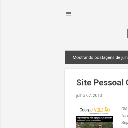
Mostrando postagens de julh
P
o
s
Site Pessoal
t
a
julho 07, 2013
g
e
Olá
n
far
s
Sej