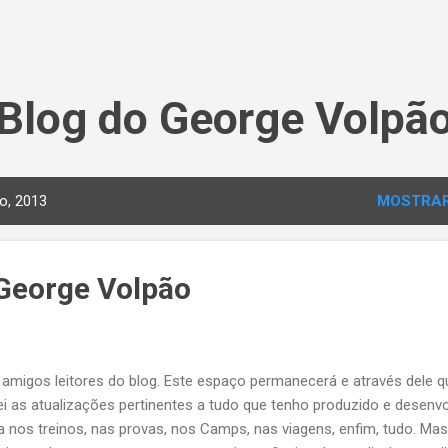
Pular para o conteúdo principal
Blog do George Volpã
o, 2013
MOSTRAR
 George Volpão
 amigos leitores do blog. Este espaço permanecerá e através dele q
ei as atualizações pertinentes a tudo que tenho produzido e desenvo
a nos treinos, nas provas, nos Camps, nas viagens, enfim, tudo. Mas