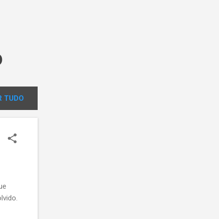
o
 TUDO
ue
lvido.