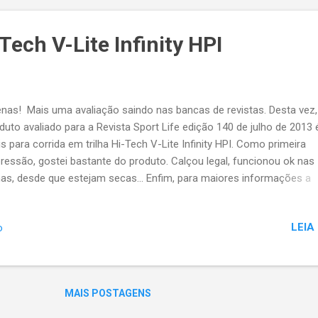
Tech V-Lite Infinity HPI
nas! Mais uma avaliação saindo nas bancas de revistas. Desta vez,
duto avaliado para a Revista Sport Life edição 140 de julho de 2013 
is para corrida em trilha Hi-Tech V-Lite Infinity HPI. Como primeira
ressão, gostei bastante do produto. Calçou legal, funcionou ok nas
lhas, desde que estejam secas... Enfim, para maiores informações a
ção já está nas bancas a partir de 01 de julho, ok? Grande abraço!
LEIA
o
MAIS POSTAGENS