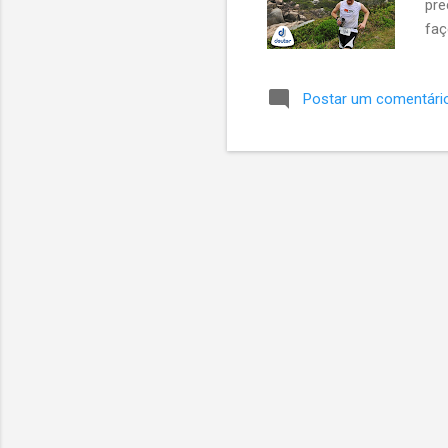
pre
faç
www
ter
Postar um comentári
ous
ser
des
mai
alg
ano
lin