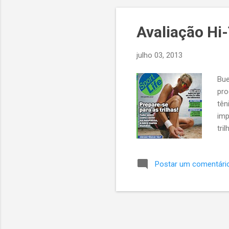
Avaliação Hi-
julho 03, 2013
Bue
pro
tên
imp
tri
edi
Postar um comentári