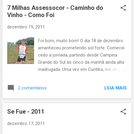
são uma grande paixão. Porém pretendo,
7 Milhas Assessocor - Caminho do
passar boa parte dos meus finais de
Vinho - Como Foi
semana...
dezembro 19, 2011
Foi bom, muito bom! O dia 18 de dezembro
amanheceu prometendo sol forte. Comecei
cedo a jornada, partindo desde Campina
Grande do Sul às cinco da manhã ainda alta
madrugada. Uma vez em Curitiba, me dirigi à
São José dos Pinhais de busão junto à
boemia que retornava de suas vidinhas de
LEIA MAIS
2 comentários
exageros e ouvindo pérolas do tipo "meu
namorado ficou em casa, azar o dele, fiquei
com dois gatinhos esta noite", entre outros
Se Fue - 2011
diálogos impúblicáveis. Desembarcado na
sede do município fui para o local da prova,
dezembro 17, 2011
a alguns quilômetros de distância, já na zona