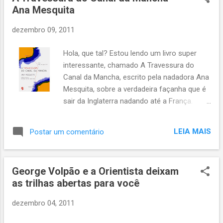
Ana Mesquita
dezembro 09, 2011
Hola, que tal? Estou lendo um livro super
interessante, chamado A Travessura do
Canal da Mancha, escrito pela nadadora Ana
Mesquita, sobre a verdadeira façanha que é
sair da Inglaterra nadando até a França.
Coisa para poucos. Uma boa opinião sobre
o livro está no blog do amigo Joel Leitão .
LEIA MAIS
Postar um comentário
Identifiquei-me demais com a autora, pela
forma de enxergar as coisas, o mundo e o
esporte. Um trecho em particular me
George Volpão e a Orientista deixam
chamou a atenção e reproduzo abaixo,
as trilhas abertas para você
fazendo dela as minhas palavras (o
sublinhado é por minha conta):
dezembro 04, 2011
======================== "Um dos
devaneios que eu mais gostava de ter