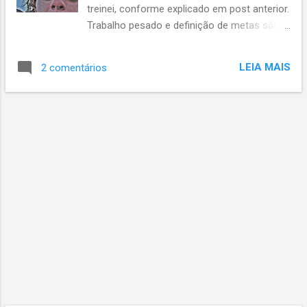
treinei, conforme explicado em post anterior.
Trabalho pesado e definição de metas são
as "desculpas". Cabeça no lugar, faço muita
questão de deixar registrado tudo por aqui. A
LEIA MAIS
2 comentários
exposição das metas e planos faz parte da
motivação, já que o comprometimento com
algo é um combustível muito forte para a
realização dos objetivos. Para 2012 a idéia é
estar ainda mais nas montanhas. Deixo de
lado pretensões de corridas muito longas.
tenho ainda muito tesão em correr alguma
coisa com 80 ou 100 km em montanhas.
Mas o montanhista que há em mim está
sedento por experiências mais duradouras
do que algumas horas nas trilhas. Quero
isso também, mas quero mesmo é o vento
que racha o beiço e a sopa quente que
conforta o estômago. Sendo assim, as
corridas em trilha continuarão a existir, pois