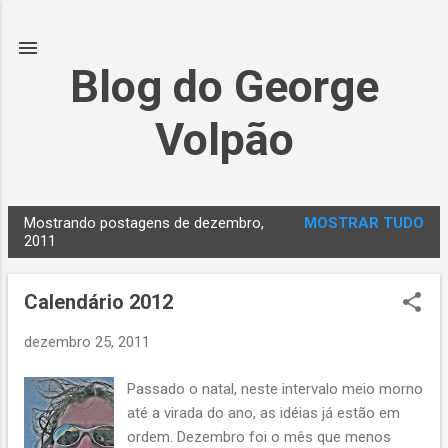
Pular para o conteúdo principal
Blog do George
Volpão
Mostrando postagens de dezembro,
MOSTRAR TUDO
P
2011
o
s
Calendário 2012
t
a
dezembro 25, 2011
g
Passado o natal, neste intervalo meio morno
e
até a virada do ano, as idéias já estão em
n
ordem. Dezembro foi o mês que menos
s