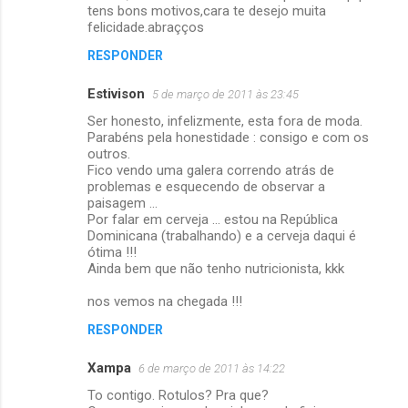
tens bons motivos,cara te desejo muita
r
felicidade.abraçços
i
RESPONDER
o
Estivison
5 de março de 2011 às 23:45
s
Ser honesto, infelizmente, esta fora de moda.
Parabéns pela honestidade : consigo e com os
outros.
Fico vendo uma galera correndo atrás de
problemas e esquecendo de observar a
paisagem ...
Por falar em cerveja ... estou na República
Dominicana (trabalhando) e a cerveja daqui é
ótima !!!
Ainda bem que não tenho nutricionista, kkk
nos vemos na chegada !!!
RESPONDER
Xampa
6 de março de 2011 às 14:22
To contigo. Rotulos? Pra que?