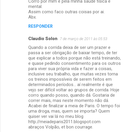
Corro por mim e pela minha saude fisica e
mental.
Assim como faco outras coisas por ai.
Abx.
RESPONDER
Claudio Solon
7 de março de 2011 às 05:53
Quando a corrida deixa de ser um prazer e
passa a ser obrigação de baixar tempo, de ter
que explicar a todos porque não está treinando,
e quase pedindo consentimento para os outros
para viver sua própria vida e fazer a coisas,
inclusive seu trabalho, que muitas vezes torna
os treinos impossíveis de serem feitos em
determinados períodos... aí realmente é que
vejo ser difícil voltar ao grupos de corrida. Hoje
corro quando posso, quando dá. Gostaria de
correr mais, mas neste momento não dá.
Acabei de finalizar a meia de Paris. O tempo foi
uma droga, mas, quem se importa? Quem
quiser ver vai lá no meu blog
http://meiadeparis2011.blogspot.com
abraços Volpão, et bon courrage.