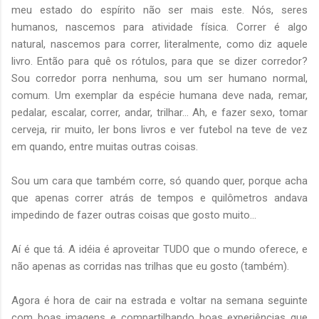
meu estado do espírito não ser mais este. Nós, seres
humanos, nascemos para atividade física. Correr é algo
natural, nascemos para correr, literalmente, como diz aquele
livro. Então para quê os rótulos, para que se dizer corredor?
Sou corredor porra nenhuma, sou um ser humano normal,
comum. Um exemplar da espécie humana deve nada, remar,
pedalar, escalar, correr, andar, trilhar... Ah, e fazer sexo, tomar
cerveja, rir muito, ler bons livros e ver futebol na teve de vez
em quando, entre muitas outras coisas.
Sou um cara que também corre, só quando quer, porque acha
que apenas correr atrás de tempos e quilômetros andava
impedindo de fazer outras coisas que gosto muito...
Aí é que tá. A idéia é aproveitar TUDO que o mundo oferece, e
não apenas as corridas nas trilhas que eu gosto (também).
Agora é hora de cair na estrada e voltar na semana seguinte
com boas imagens e compartilhando boas experiências que