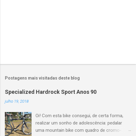
u
m
c
o
m
e
n
t
á
r
i
o
Postagens mais visitadas deste blog
Specialized Hardrock Sport Anos 90
julho 19, 2018
Oi! Com esta bike consegui, de certa forma,
realizar um sonho de adolescência: pedalar
uma mountain bike com quadro de cromo-