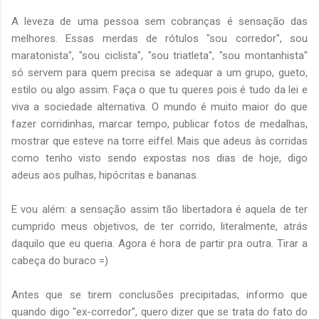
A leveza de uma pessoa sem cobranças é sensação das
melhores. Essas merdas de rótulos "sou corredor", sou
maratonista", "sou ciclista", "sou triatleta", "sou montanhista"
só servem para quem precisa se adequar a um grupo, gueto,
estilo ou algo assim. Faça o que tu queres pois é tudo da lei e
viva a sociedade alternativa. O mundo é muito maior do que
fazer corridinhas, marcar tempo, publicar fotos de medalhas,
mostrar que esteve na torre eiffel. Mais que adeus às corridas
como tenho visto sendo expostas nos dias de hoje, digo
adeus aos pulhas, hipócritas e bananas.
E vou além: a sensação assim tão libertadora é aquela de ter
cumprido meus objetivos, de ter corrido, literalmente, atrás
daquilo que eu queria. Agora é hora de partir pra outra. Tirar a
cabeça do buraco =)
Antes que se tirem conclusões precipitadas, informo que
quando digo "ex-corredor", quero dizer que se trata do fato do