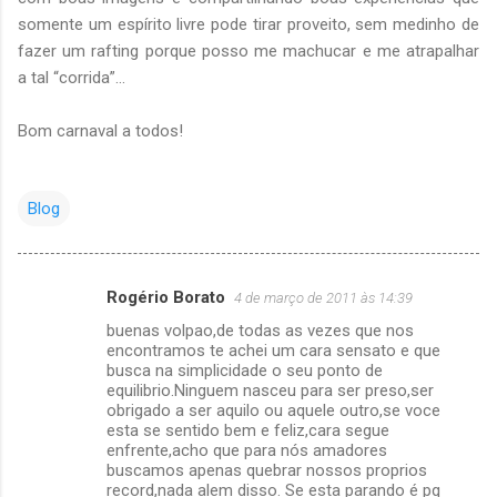
somente um espírito livre pode tirar proveito, sem medinho de
fazer um rafting porque posso me machucar e me atrapalhar
a tal “corrida”...
Bom carnaval a todos!
Blog
Rogério Borato
4 de março de 2011 às 14:39
C
buenas volpao,de todas as vezes que nos
o
encontramos te achei um cara sensato e que
m
busca na simplicidade o seu ponto de
equilibrio.Ninguem nasceu para ser preso,ser
e
obrigado a ser aquilo ou aquele outro,se voce
esta se sentido bem e feliz,cara segue
n
enfrente,acho que para nós amadores
t
buscamos apenas quebrar nossos proprios
record,nada alem disso. Se esta parando é pq
á