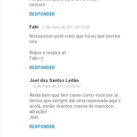
rsrsrsrs
i
RESPONDER
o
s
Fabi
11 de maio de 2011 às 20:33
Nossa,esse post creio que fui eu que escrevi
rsrs
Beijos e respira ai!
Fabi =)
RESPONDER
Joel dos Santos Leitão
14 de maio de 2011 às 00:47
Ainda bem que tem caras como você por aí...
temos que sempre dar uma repensada aqui e
acolá, senão viramos massa de manobra...
abração!
Joel
RESPONDER