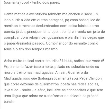
(somente) cool - tenho dois pares.
Gente metida a aventureira também me encheu o saco. To
indo curtir a vida em outras paragens, pq essa babaquice de
meninos e meninas deslumbrados com coisa básica como
corrida já deu, principalmente quem sempre inventa um jeito de
complicar com reloginhos, gpszinhos e planilhinhas cegas que
o papai-treinador passou. Combinar cor do esmalte com o
tênis é o fim dos tempos mesmo.
Acha muito radical correr em trilha? Uhuuu, radical que você é!
Experimenta fazer isso a noite, pelado no suburbio onde eu
moro e treino nas madrugadas. Ah sim, Guerreiro da
Madrugada, isso que (babaquisticamente) sou. Pepe Chingón,
que corre dezenas de quilômetros, posta nas redes socias,
leva tudo - muito - a sério, inclusive as brincadeiras e que tem
uma língua que adora se transformar no chicote da própria
bunda.