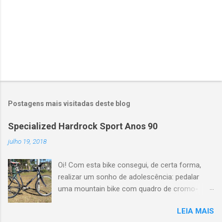
c
o
m
e
n
t
á
r
i
o
Postagens mais visitadas deste blog
Specialized Hardrock Sport Anos 90
julho 19, 2018
Oi! Com esta bike consegui, de certa forma,
realizar um sonho de adolescência: pedalar
uma mountain bike com quadro de cromo-
molibdênio e geometria clássica dos anos 90.
LEIA MAIS
A bem da verdade, lá por 1996 eu pedalei por