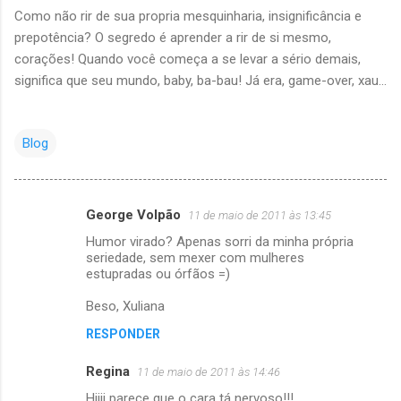
Como não rir de sua propria mesquinharia, insignificância e
prepotência? O segredo é aprender a rir de si mesmo,
corações! Quando você começa a se levar a sério demais,
significa que seu mundo, baby, ba-bau! Já era, game-over, xau...
Blog
George Volpão
11 de maio de 2011 às 13:45
C
Humor virado? Apenas sorri da minha própria
o
seriedade, sem mexer com mulheres
m
estupradas ou órfãos =)
e
Beso, Xuliana
n
RESPONDER
t
Regina
11 de maio de 2011 às 14:46
á
Hiiii parece que o cara tá nervoso!!!
r