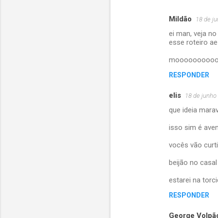
Mildão
18 de j
C
ei man, veja n
o
esse roteiro ae
m
moooooooooo
e
RESPONDER
n
t
elis
18 de junho
á
que ideia marav
r
isso sim é aven
i
vocês vão curti
o
s
beijão no casa
estarei na torc
RESPONDER
George Volpã