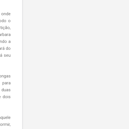
 onde
odo o
tição,
arbara
indo a
ará do
rá seu
longas
 para
 duas
e dois
quele
ormir,