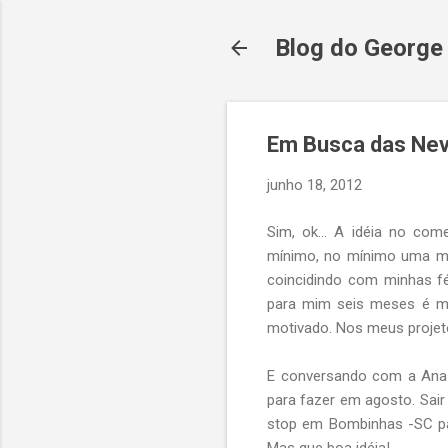
Blog do George
Em Busca das Neve
junho 18, 2012
Sim, ok... A idéia no co
mínimo, no mínimo uma mo
coincidindo com minhas 
para mim seis meses é muit
motivado. Nos meus projeto
E conversando com a Ana 
para fazer em agosto. Sair
stop em Bombinhas -SC pa
Mas que boa idéia!