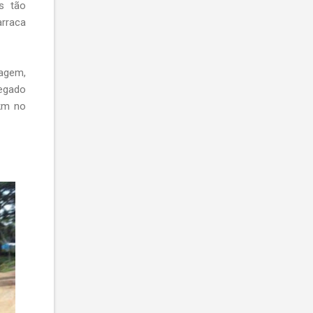
s tão
arraca
agem,
regado
 km no