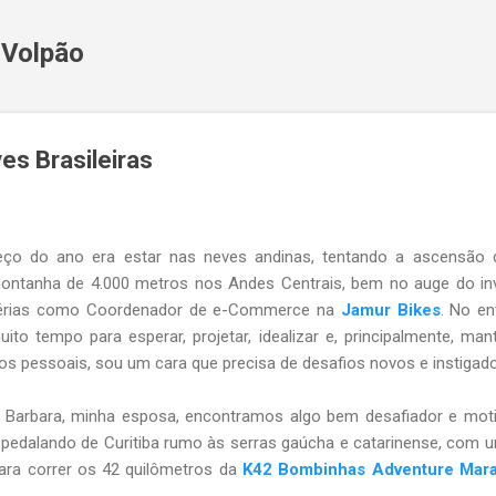
Pular para o conteúdo principal
 Volpão
s Brasileiras
meço do ano era estar nas neves andinas, tentando a ascensão 
ntanha de 4.000 metros nos Andes Centrais, bem no auge do inv
férias como Coordenador de e-Commerce na
Jamur Bikes
. No en
o tempo para esperar, projetar, idealizar e, principalmente, man
s pessoais, sou um cara que precisa de desafios novos e instigado
Barbara, minha esposa, encontramos algo bem desafiador e moti
 pedalando de Curitiba rumo às serras gaúcha e catarinense, com u
ra correr os 42 quilômetros da
K42 Bombinhas Adventure Mar