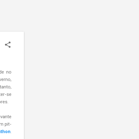
de no
erno,
tanto,
ter-se
res.
vante
m pit-
athon
.