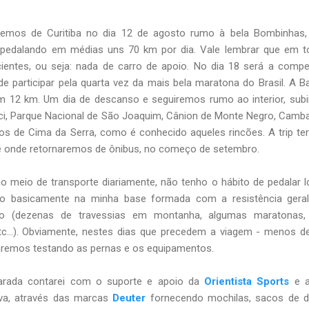
iremos de Curitiba no dia 12 de agosto rumo à bela Bombinhas,
 pedalando em médias uns 70 km por dia. Vale lembrar que em t
cientes, ou seja: nada de carro de apoio. No dia 18 será a compe
de participar pela quarta vez da mais bela maratona do Brasil. A B
om 12 km. Um dia de descanso e seguiremos rumo ao interior, sub
ici, Parque Nacional de São Joaquim, Cânion de Monte Negro, Camb
os de Cima da Serra, como é conhecido aqueles rincões. A trip te
 de onde retornaremos de ônibus, no começo de setembro.
o meio de transporte diariamente, não tenho o hábito de pedalar 
ndo basicamente na minha base formada com a resistência geral
ão (dezenas de travessias em montanha, algumas maratonas,
etc...). Obviamente, nestes dias que precedem a viagem - menos d
taremos testando as pernas e os equipamentos.
parada contarei com o suporte e apoio da
Orientista Sports
e a
iva, através das marcas
Deuter
fornecendo mochilas, sacos de d