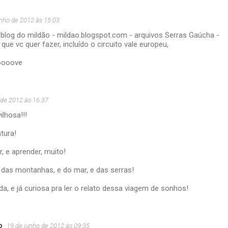
unho de 2012 às 15:03
o blog do mildão - mildao.blogspot.com - arquivos Serras Gaúcha -
 que vc quer fazer, incluído o circuito vale europeu,
ooove
 de 2012 às 16:37
ilhosa!!!
tura!
r, e aprender, muito!
l das montanhas, e do mar, e das serras!
ida, e já curiosa pra ler o relato dessa viagem de sonhos!
o
19 de junho de 2012 às 09:35