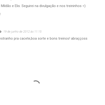
Mildão e Elis. Seguirei na divulgação e nos treininhos =)
!
o
19 de junho de 2012 às 11:15
,estranho pra cacete,boa sorte e bons treinos! abraççoss