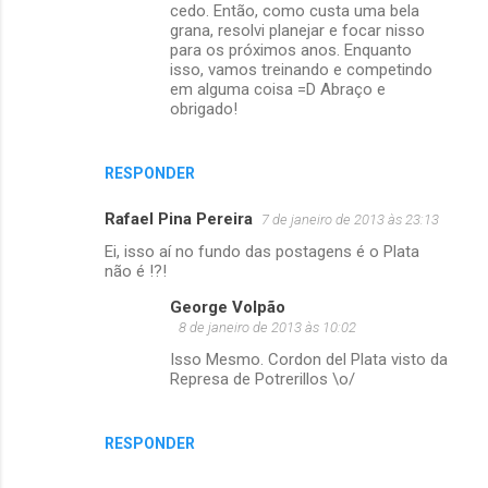
cedo. Então, como custa uma bela
s
grana, resolvi planejar e focar nisso
para os próximos anos. Enquanto
isso, vamos treinando e competindo
em alguma coisa =D Abraço e
obrigado!
RESPONDER
Rafael Pina Pereira
7 de janeiro de 2013 às 23:13
Ei, isso aí no fundo das postagens é o Plata
não é !?!
George Volpão
8 de janeiro de 2013 às 10:02
Isso Mesmo. Cordon del Plata visto da
Represa de Potrerillos \o/
RESPONDER