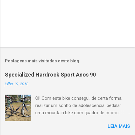
o
m
e
n
t
á
r
i
o
Postagens mais visitadas deste blog
Specialized Hardrock Sport Anos 90
julho 19, 2018
Oi! Com esta bike consegui, de certa forma,
realizar um sonho de adolescência: pedalar
uma mountain bike com quadro de cromo-
molibdênio e geometria clássica dos anos 90.
LEIA MAIS
A bem da verdade, lá por 1996 eu pedalei por
alguns meses com uma Scott Yecora e mais