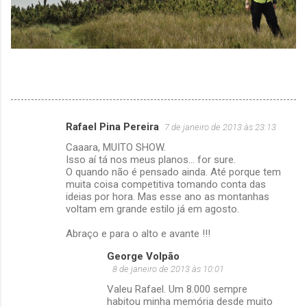
Rafael Pina Pereira
7 de janeiro de 2013 às 23:13
C
Caaara, MUITO SHOW.
o
Isso aí tá nos meus planos... for sure.
m
O quando não é pensado ainda. Até porque tem
muita coisa competitiva tomando conta das
e
ideias por hora. Mas esse ano as montanhas
voltam em grande estilo já em agosto.
n
t
Abraço e para o alto e avante !!!
á
George Volpão
r
8 de janeiro de 2013 às 10:01
i
Valeu Rafael. Um 8.000 sempre
habitou minha memória desde muito
o