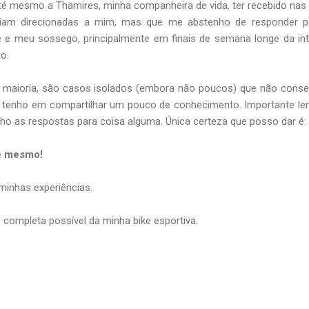
 mesmo a Thamires, minha companheira de vida, ter recebido nas
eriam direcionadas a mim, mas que me abstenho de responder p
e e meu sossego, principalmente em finais de semana longe da int
o.
a maioria, são casos isolados (embora não poucos) que não con
ue tenho em compartilhar um pouco de conhecimento. Importante le
ho as respostas para coisa alguma. Única certeza que posso dar é:
cê mesmo!
 minhas experiências.
 completa possível da minha bike esportiva.