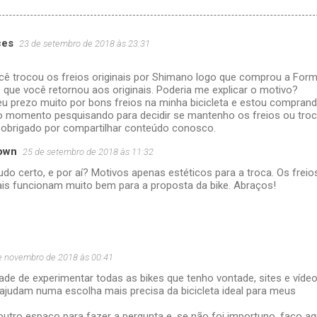
ces
23 de setembro de 2018 às 23:31
ê trocou os freios originais por Shimano logo que comprou a Form
 que você retornou aos originais. Poderia me explicar o motivo?
eu prezo muito por bons freios na minha bicicleta e estou compran
 momento pesquisando para decidir se mantenho os freios ou troc
 obrigado por compartilhar conteúdo conosco.
own
25 de setembro de 2018 às 11:32
udo certo, e por aí? Motivos apenas estéticos para a troca. Os freio
nais funcionam muito bem para a proposta da bike. Abraços!
e novembro de 2018 às 00:41
ade de experimentar todas as bikes que tenho vontade, sites e víde
judam numa escolha mais precisa da bicicleta ideal para meus
utro espaço para fazer a pergunta e, se não foi importuno, faço aqu