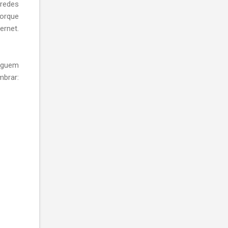
 redes
orque
ernet.
seguem
mbrar: