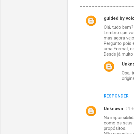
guided by voi
C
Olá, tudo bem?
o
Lembro que voc
m
mas agora vejo
Pergunto pois 
e
uma Format, no
Desde já muito
n
t
Unkn
á
Opa, t
origi
r
i
RESPONDER
o
s
Unknown
13 d
Na impossibilid
como os seus a
propósitos.
Não encontrei o