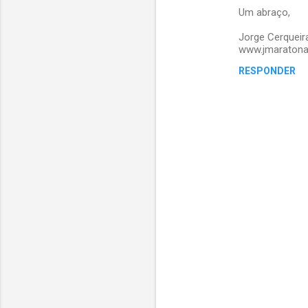
Um abraço,
Jorge Cerqueir
www.jmaratona
RESPONDER
P