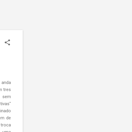
e anda
m tres
o sem
tivas"
minado
gem de
 troca
e uma