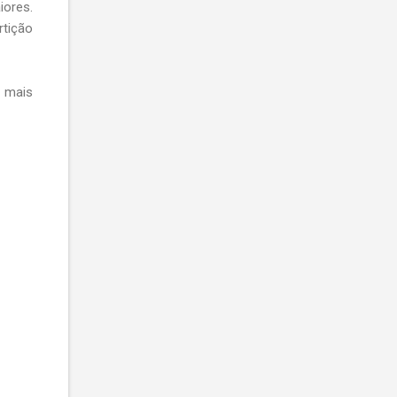
iores.
rtição
 mais