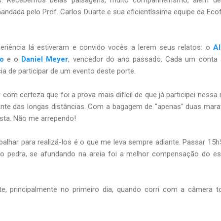
ndada pelo Prof. Carlos Duarte e sua eficientíssima equipe da Ecof
riência lá estiveram e convido vocês a lerem seus relatos: o
Al
o
e o
Daniel Meyer
, vencedor do ano passado. Cada um conta 
a de participar de um evento deste porte.
com certeza que foi a prova mais difícil de que já participei nessa
nte das longas distâncias. Com a bagagem de "apenas" duas mar
esta. Não me arrependo!
balhar para realizá-los é o que me leva sempre adiante. Passar 15
o pedra, se afundando na areia foi a melhor compensação do es
nte, principalmente no primeiro dia, quando corri com a câmera 