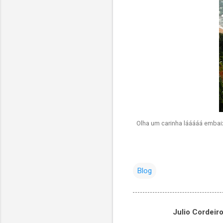
Olha um carinha lááááá embaix
Blog
Julio Cordeir
C