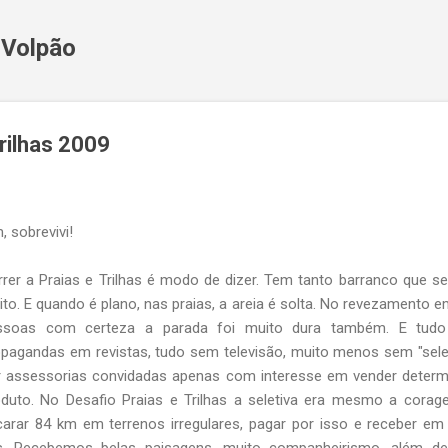
Pular para o conteúdo principal
 Volpão
rilhas 2009
, sobrevivi!
rer a Praias e Trilhas é modo de dizer. Tem tanto barranco que s
to. E quando é plano, nas praias, a areia é solta. No revezamento e
ssoas com certeza a parada foi muito dura também. E tud
opagandas em revistas, tudo sem televisão, muito menos sem "sele
r assessorias convidadas apenas com interesse em vender deter
oduto. No Desafio Praias e Trilhas a seletiva era mesmo a cora
carar 84 km em terrenos irregulares, pagar por isso e receber em
s. Recebemos belas paisagens, muito companheirismo, além d