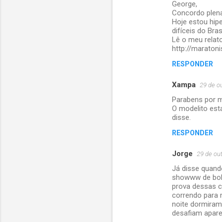
George,
o
Concordo plena
m
Hoje estou hip
difíceis do Brasi
e
Lê o meu relat
http://marato
n
t
RESPONDER
á
Xampa
29 de o
r
Parabens por m
i
O modelito est
disse.
o
s
RESPONDER
Jorge
29 de ou
Já disse quand
showww de bola
prova dessas c
correndo para 
noite dormiram
desafiam apar