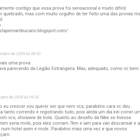
mente contigo que essa prova foi sensacional e muito difícil.
er quebrado, mas com muito orgulho de ter feito uma das provas m
l.
o
nistapernambucano.blogspot.com/
utubro de 2009 às 08:33
ais uma prova.
ava parecendo da Legião Estrangeira. Mas, adequado, como vc bem
tubro de 2009 às 09:30
o eu crescer vou querer ser que nem vcs, parabéns cara vc deu
 tanto correndo e registrando tudo, pois ainda um dia irei correr u
om vcs, showww de bola...Quanto ao desafio da Nike se tivesse
mim seria mole, pois eles corriam 7km e iam para van descansar e a
 num hotel asim é mole...Parabéns mais uma vez e que novos
eçam.