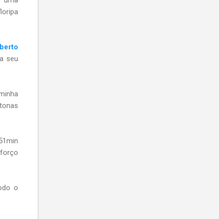
loripa
berto
a seu
 minha
atonas
h51min
forço
todo o