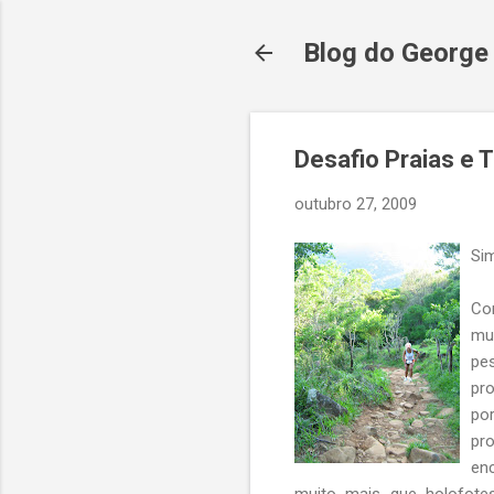
Blog do George
Desafio Praias e T
outubro 27, 2009
Sim
Cor
mui
pe
pr
po
pr
en
muito mais que holofote