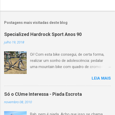
Postagens mais visitadas deste blog
Specialized Hardrock Sport Anos 90
julho 19, 2018
Oi! Com esta bike consegui, de certa forma,
realizar um sonho de adolescência: pedalar
uma mountain bike com quadro de cromo-
molibdênio e geometria clássica dos anos 90.
LEIA MAIS
A bem da verdade, lá por 1996 eu pedalei por
alguns meses com uma Scott Yecora e mais
recentemente, em 2014 uma Trek Antelope
Só o CUme Interessa - Piada Escrota
800. Mas ambas tinham apenas os três tubos
novembro 08, 2010
principais em cromoly. Esta Specialized
Hardrock Sport eu consegui na Jamur Bikes,
Bah, nem é piada. Acho que isso se chama