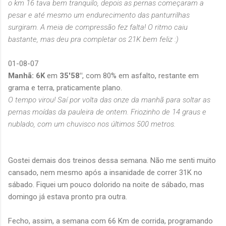
o km 16 tava bem tranquilo, depois as pernas começaram a
pesar e até mesmo um endurecimento das panturrilhas
surgiram. A meia de compressão fez falta! O ritmo caiu
bastante, mas deu pra completar os 21K bem feliz :)
01-08-07
Manhã: 6K
em
35'58"
, com 80% em asfalto, restante em
grama e terra, praticamente plano.
O tempo virou! Saí por volta das onze da manhã para soltar as
pernas moídas da pauleira de ontem. Friozinho de 14 graus e
nublado, com um chuvisco nos últimos 500 metros.
Gostei demais dos treinos dessa semana. Não me senti muito
cansado, nem mesmo após a insanidade de correr 31K no
sábado. Fiquei um pouco dolorido na noite de sábado, mas
domingo já estava pronto pra outra.
Fecho, assim, a semana com 66 Km de corrida, programando