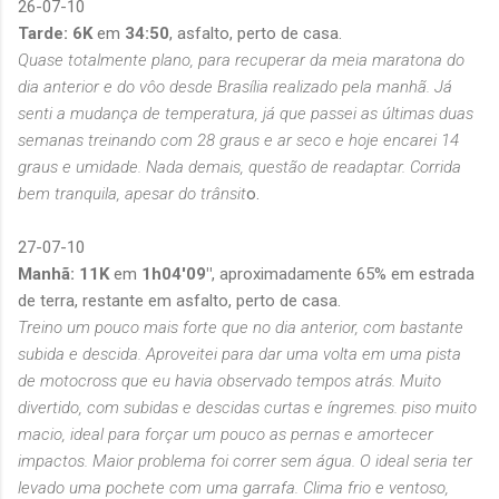
26-07-10
Tarde: 6K
em
34:50
, asfalto, perto de casa.
Quase totalmente plano, para recuperar da meia maratona do
dia anterior e do vôo desde Brasília realizado pela manhã. Já
senti a mudança de temperatura, já que passei as últimas duas
semanas treinando com 28 graus e ar seco e hoje encarei 14
graus e umidade. Nada demais, questão de readaptar. Corrida
bem tranquila, apesar do trânsit
o.
27-07-10
Manhã: 11K
em
1h04'09"
, aproximadamente 65% em estrada
de terra, restante em asfalto, perto de casa.
Treino um pouco mais forte que no dia anterior, com bastante
subida e descida. Aproveitei para dar uma volta em uma pista
de motocross que eu havia observado tempos atrás. Muito
divertido, com subidas e descidas curtas e íngremes. piso muito
macio, ideal para forçar um pouco as pernas e amortecer
impactos. Maior problema foi correr sem água. O ideal seria ter
levado uma pochete com uma garrafa. Clima frio e ventoso,