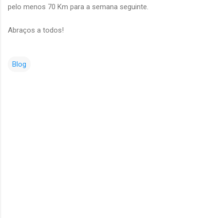
pelo menos 70 Km para a semana seguinte.
Abraços a todos!
Blog
C
o
m
e
n
t
á
r
i
o