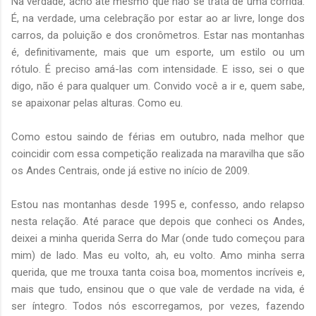
Na verdade, acho até mesmo que não se trata de uma corrida.
É, na verdade, uma celebração por estar ao ar livre, longe dos
carros, da poluição e dos cronômetros. Estar nas montanhas
é, definitivamente, mais que um esporte, um estilo ou um
rótulo. É preciso amá-las com intensidade. E isso, sei o que
digo, não é para qualquer um. Convido você a ir e, quem sabe,
se apaixonar pelas alturas. Como eu.
Como estou saindo de férias em outubro, nada melhor que
coincidir com essa competição realizada na maravilha que são
os Andes Centrais, onde já estive no início de 2009.
Estou nas montanhas desde 1995 e, confesso, ando relapso
nesta relação. Até parace que depois que conheci os Andes,
deixei a minha querida Serra do Mar (onde tudo começou para
mim) de lado. Mas eu volto, ah, eu volto. Amo minha serra
querida, que me trouxa tanta coisa boa, momentos incríveis e,
mais que tudo, ensinou que o que vale de verdade na vida, é
ser íntegro. Todos nós escorregamos, por vezes, fazendo