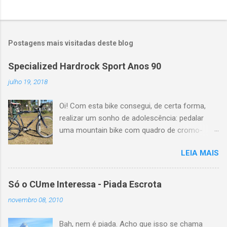
r
i
o
Postagens mais visitadas deste blog
Specialized Hardrock Sport Anos 90
julho 19, 2018
Oi! Com esta bike consegui, de certa forma,
realizar um sonho de adolescência: pedalar
uma mountain bike com quadro de cromo-
molibdênio e geometria clássica dos anos 90.
LEIA MAIS
A bem da verdade, lá por 1996 eu pedalei por
alguns meses com uma Scott Yecora e mais
recentemente, em 2014 uma Trek Antelope
Só o CUme Interessa - Piada Escrota
800. Mas ambas tinham apenas os três tubos
novembro 08, 2010
principais em cromoly. Esta Specialized
Hardrock Sport eu consegui na Jamur Bikes,
Bah, nem é piada. Acho que isso se chama