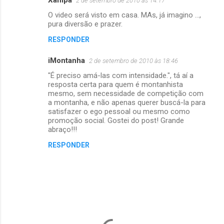
2 de setembro de 2010 às 14:17
C
O video será visto em casa. MAs, já imagino ...,
o
pura diversão e prazer.
m
RESPONDER
e
iMontanha
n
2 de setembro de 2010 às 18:46
t
"É preciso amá-las com intensidade.", tá aí a
resposta certa para quem é montanhista
á
mesmo, sem necessidade de competição com
a montanha, e não apenas querer buscá-la para
r
satisfazer o ego pessoal ou mesmo como
i
promoção social. Gostei do post! Grande
abraço!!!
o
s
RESPONDER