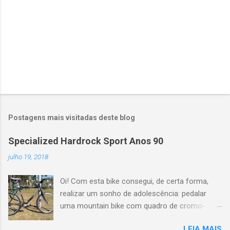
m
c
o
m
e
n
t
á
r
i
o
Postagens mais visitadas deste blog
Specialized Hardrock Sport Anos 90
julho 19, 2018
Oi! Com esta bike consegui, de certa forma,
realizar um sonho de adolescência: pedalar
uma mountain bike com quadro de cromo-
molibdênio e geometria clássica dos anos 90.
LEIA MAIS