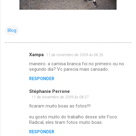
Blog
Xampa
11 de novembro de 2009 às 06:26
C
maneiro. a camisa branca foi no primeiro ou no
o
segundo dia? Vc parecia mais cansado.
m
RESPONDER
e
Stéphanie Perrone
n
11 de novembro de 2009 às 08:27
t
ficaram muito boas as fotos!!!
á
eu gosto muito do trabalho desse site Foco
r
Radical, eles tiram fotos muito boas.
i
RESPONDER
o