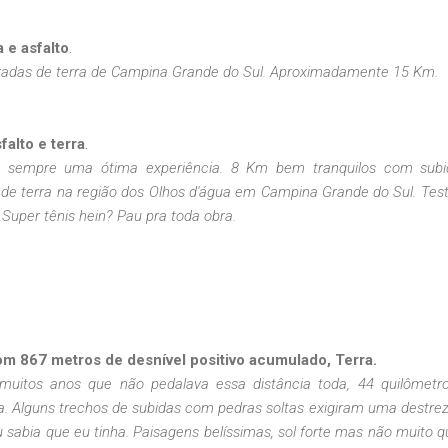
a e asfalto
.
radas de terra de Campina Grande do Sul. Aproximadamente 15 Km.
falto e terra
.
é sempre uma ótima experiência. 8 Km bem tranquilos com subi
 de terra na região dos Olhos d'água em Campina Grande do Sul. Tes
Super tênis hein? Pau pra toda obra.
m 867 metros de desnível positivo acumulado, Terra.
muitos anos que não pedalava essa distância toda, 44 quilômet
da. Alguns trechos de subidas com pedras soltas exigiram uma destre
sabia que eu tinha. Paisagens belíssimas, sol forte mas não muito q