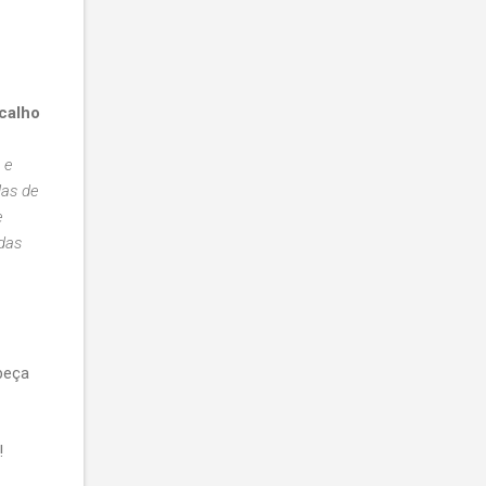
calho
 e
das de
e
adas
abeça
!