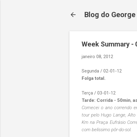
Blog do George
Week Summary - 0
janeiro 08, 2012
Segunda / 02-01-12
Folga total.
Terça / 03-01-12
Tarde:
Corrida - 50min
,
as
Comecei o ano correndo em 
tour pelo Hugo Lange, Alto
Km na Praça Eufrásio Correi
com belíssimo pôr-do-sol.