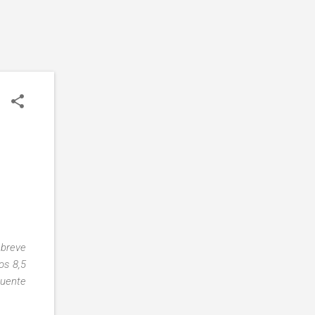
 breve
os 8,5
quente