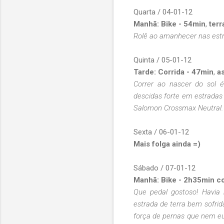
Quarta / 04-01-12
Manhã:
Bike - 54min
,
terr
Rolê ao amanhecer nas est
Quinta / 05-01-12
Tarde:
Corrida - 47min
,
as
Correr ao nascer do sol 
descidas forte em estradas
Salomon Crossmax Neutral. 
Sexta / 06-01-12
Mais folga ainda =)
Sábado / 07-01-12
Manhã: Bike - 2h35min co
Que pedal gostoso! Havia 
estrada de terra bem sofri
força de pernas que nem eu 