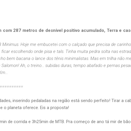
n com 287 metros de desnível positivo acumulado, Terra e cas
B Minimus. Hoje me embucetei com o calçado que precisa de carinho
ficar escolhendo onde pisa e tals. Tinha muita pedra solta nas estra
 acho bem bacana o lance dos tênis minimalistas. Mas em trilha não m
 Salomon! Ah, o treino... subidas duras, tempo abafado e pernas pes
Km...
==========
idades, inserindo pedaladas na região está sendo perfeito! Tirar a c
e o planeta oferece. Eis a proposta!
n de corrida e 3h25min de MTB. Pra começo de ano tá mir de bão