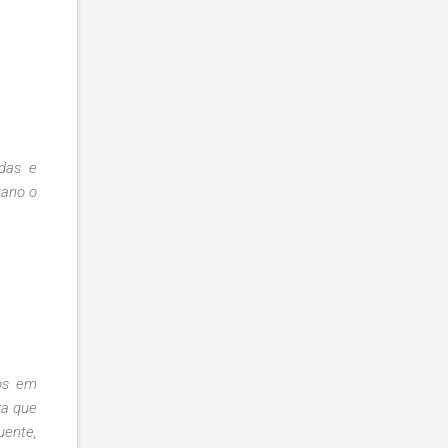
das e
tano o
ros em
za que
uente,