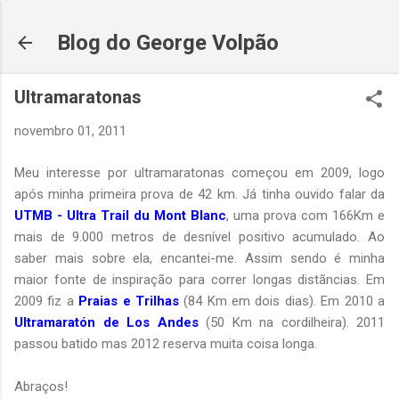
Pular para o conteúdo principal
Blog do George Volpão
Ultramaratonas
novembro 01, 2011
Meu interesse por ultramaratonas começou em 2009, logo
após minha primeira prova de 42 km. Já tinha ouvido falar da
UTMB - Ultra Trail du Mont Blanc
, uma prova com 166Km e
mais de 9.000 metros de desnível positivo acumulado. Ao
saber mais sobre ela, encantei-me. Assim sendo é minha
maior fonte de inspiração para correr longas distãncias. Em
2009 fiz a
Praias e Trilhas
(84 Km em dois dias). Em 2010 a
Ultramaratón de Los Andes
(50 Km na cordilheira). 2011
passou batido mas 2012 reserva muita coisa longa.
Abraços!