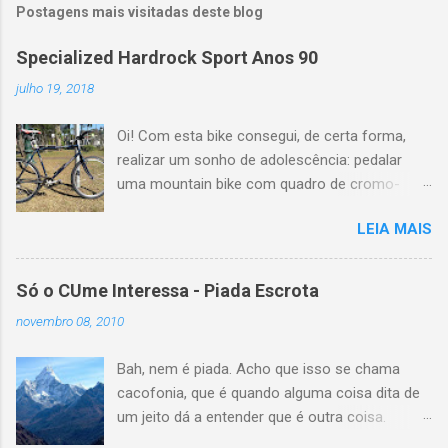
Postagens mais visitadas deste blog
Specialized Hardrock Sport Anos 90
julho 19, 2018
Oi! Com esta bike consegui, de certa forma,
realizar um sonho de adolescência: pedalar
uma mountain bike com quadro de cromo-
molibdênio e geometria clássica dos anos 90.
LEIA MAIS
A bem da verdade, lá por 1996 eu pedalei por
alguns meses com uma Scott Yecora e mais
recentemente, em 2014 uma Trek Antelope
Só o CUme Interessa - Piada Escrota
800. Mas ambas tinham apenas os três tubos
novembro 08, 2010
principais em cromoly. Esta Specialized
Hardrock Sport eu consegui na Jamur Bikes,
Bah, nem é piada. Acho que isso se chama
sendo trazida recentemente dos Estados
cacofonia, que é quando alguma coisa dita de
Unidos pelo próprio Paulo Jamur (proprietário
um jeito dá a entender que é outra coisa.
da loja e meu boss), que se encantou pela bike
Entendeu? Ah, eu também não, hehe. Enfim,
e seu estado de conservação. Quando ele