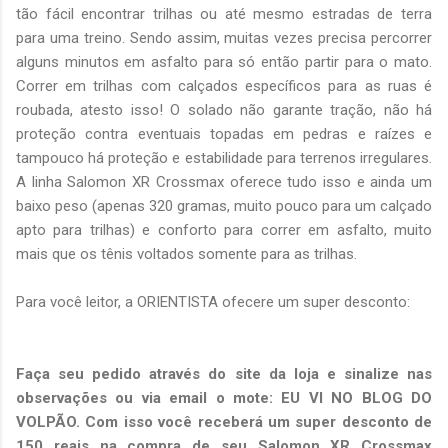
tão fácil encontrar trilhas ou até mesmo estradas de terra
para uma treino. Sendo assim, muitas vezes precisa percorrer
alguns minutos em asfalto para só então partir para o mato.
Correr em trilhas com calçados específicos para as ruas é
roubada, atesto isso! O solado não garante tração, não há
proteção contra eventuais topadas em pedras e raízes e
tampouco há proteção e estabilidade para terrenos irregulares.
A linha Salomon XR Crossmax oferece tudo isso e ainda um
baixo peso (apenas 320 gramas, muito pouco para um calçado
apto para trilhas) e conforto para correr em asfalto, muito
mais que os tênis voltados somente para as trilhas.
Para você leitor, a ORIENTISTA ofecere um super desconto:
Faça seu pedido através do site da loja e sinalize nas
observações ou via email o mote: EU VI NO BLOG DO
VOLPÃO. Com isso você receberá um super desconto de
150 reais na compra de seu Salomon XR Crossmax