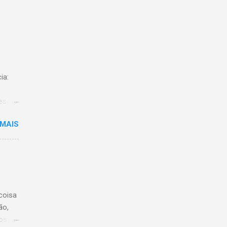
ia:
meses
0.
 MAIS
ized
s
que se
 à
y e
ativa
coisa
 uma
ão,
ara
ost