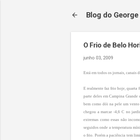
Blog do George
O Frio de Belo Ho
junho 03, 2009
Está em todos os jornais, canais de
E realmente faz frio hoje, quarta
parte deles em Campina Grande do
bem como dói na pele um vento g
chegou a marcar -4,6 C no jardim
extremas como essas não incomo
seguidos onde a temperatura míni
o frio. Porém a paciência tem lim