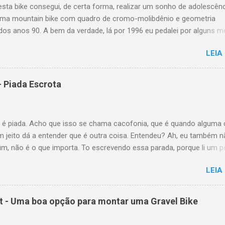
sta bike consegui, de certa forma, realizar um sonho de adolescênc
uma mountain bike com quadro de cromo-molibdênio e geometria
 dos anos 90. A bem da verdade, lá por 1996 eu pedalei por alguns 
Scott Yecora e mais recentemente, em 2014 uma Trek Antelope 80
LEIA
s tinham apenas os três tubos principais em cromoly. Esta Special
 Sport eu consegui na Jamur Bikes, sendo trazida recentemente do
nidos pelo próprio Paulo Jamur (proprietário da loja e meu boss), 
- Piada Escrota
 pela bike e seu estado de conservação. Quando ele colocou a bike
loja, não me fiz de rogado. Era a chance de ter uma bike em cromol
nte original dos anos 90. Na verdade comprei esta bike como altern
 é piada. Acho que isso se chama cacofonia, que é quando alguma 
nsporte urbano, uma vez que a Format 5222 (da qual pretendo fazer
m jeito dá a entender que é outra coisa. Entendeu? Ah, eu também n
ção em post futuro) que "gravelizei" eu pretendia deixar somente p
im, não é o que importa. To escrevendo essa parada, porque li um p
s esportivas. Mas gostei ...
que os colegas Bonga e Tonto montaram para divulgar sua expediçã
LEIA
am, uma das mais belas e cobiçadas montanhas do Himalaia. Este
s mais elevados nem dos mais tecnicamente exigente. Mas o Ama
 lindo! Quem não gostaria de pisar em um cume assim? Lindo,
t - Uma boa opção para montar uma Gravel Bike
, imenso... Confira abaixo: Pois é... com seus quase sete mil metro
 de uma cobiçada montanha, objeto de desejo de muitos. Porém, o 