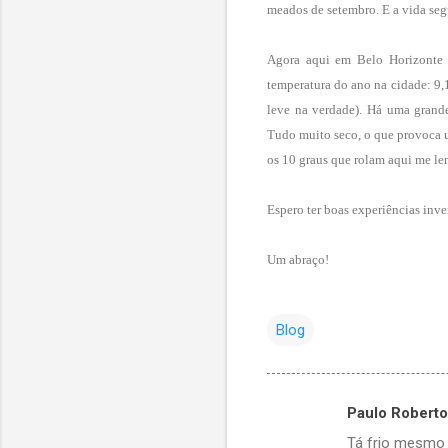
meados de setembro. E a vida segu
Agora aqui em Belo Horizonte 
temperatura do ano na cidade: 9,
leve na verdade). Há uma grande 
Tudo muito seco, o que provoca u
os 10 graus que rolam aqui me lem
Espero ter boas experiências inve
Um abraço!
Blog
Paulo Roberto
C
Tá frio mesmo 