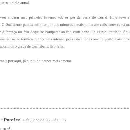
ia seu ciclo anual.
vou encarar meu primeiro inverno sob os pés da Serra do Curral. Hoje teve 
1 C. Suficiente para se aninhar por uns minutos a mais junto aos cobertores (uma m
diferença no frio daqui se comparar ao frio curitibano. Lá existe umidade. Aqui
ma sensação térmica de frio mais intenso, pois está aliada com um vento mais forte
bram os 5 graus de Curitiba. E fico feliz.
rnais por aqui, já que tudo parece mais ameno.
 - Parofes
4 de junho de 2009 às 11:31
cara!