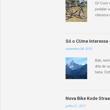
Oi! Com e
pedalar 
clássica
com uma 
Mas amba
Hardrock
Estados U
Só o CUme Interessa 
encantou
novembro 08, 2010
venda na 
praticame
Bah, nem
para tra
dita de u
apresenta
hehe. Enf
atividade
no blog 
Ama Dabl
não é do
Dablam é
Nova Bike Kode Straa
majestoso
junho 21, 2017
trata-se