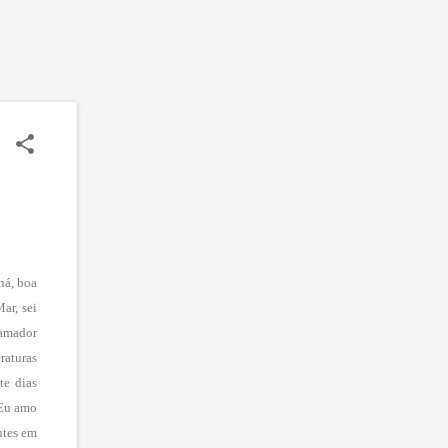
ná, boa
ar, sei
 amador
raturas
te dias
 Eu amo
ntes em