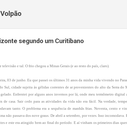
Pular para o conteúdo principal
 Volpão
rizonte segundo um Curitibano
 televisão e tal. O frio chegou a Minas Gerais (e ao resto do país, claro).
 feira, 03 de junho. Eu que passei os últimos 31 anos da minha vida vivendo no Para
 Sul, cidade sujeita às gélidas correntes de ar provenientes do alto da Serra do M
elado. Enfrentei por alguns anos invernos por lá, onde meu termômetro digital
 de casa. Sair cedo para as atividades da vida não era fácil. Na verdade, tempe
davam tanto. O problema era a sequência de manhãs frias. Noventa, cento e vin
ma não passava dos nove graus. De abril a setembro, por vezes. Isso incomodava.
ites e este era atingido bem ao final do período. E aí vinham os primeiros dias que