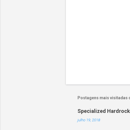
s
t
a
r
u
m
c
o
m
e
n
t
á
r
i
o
Postagens mais visitadas 
Specialized Hardrock
julho 19, 2018