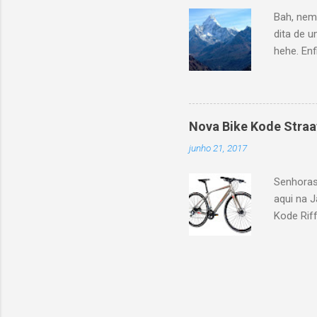
praticame
Bah, nem
para tra
dita de u
apresenta
hehe. Enf
atividade
no blog 
Ama Dabl
não é do
Dablam é
Nova Bike Kode Straa
majestoso
junho 21, 2017
trata-se
rola des
Senhoras
eles, pel
aqui na J
correta, 
Kode Riff
quem pra
polegadas
meio engr
trocador
fabrican
montar u
speeds d