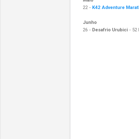
22 -
K42 Adventure Mara
Junho
26 -
Desafrio Urubici
- 52 
C
o
m
e
n
t
á
r
i
o