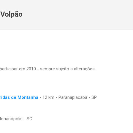
Pular para o conteúdo principal
 Volpão
articipar em 2010 - sempre sujeito a alterações...
rridas de Montanha
- 12 km - Paranapiacaba - SP
lorianópolis - SC