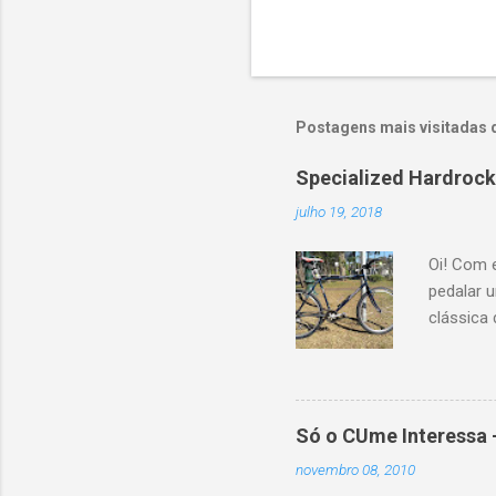
Postagens mais visitadas 
Specialized Hardrock
julho 19, 2018
Oi! Com e
pedalar 
clássica
com uma 
Mas amba
Hardrock
Estados U
Só o CUme Interessa 
encantou
novembro 08, 2010
venda na 