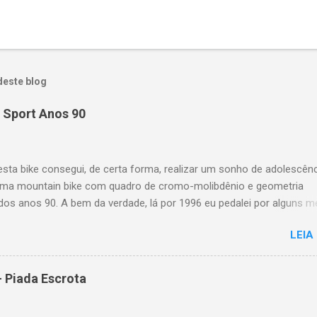
deste blog
 Sport Anos 90
sta bike consegui, de certa forma, realizar um sonho de adolescênc
uma mountain bike com quadro de cromo-molibdênio e geometria
 dos anos 90. A bem da verdade, lá por 1996 eu pedalei por alguns 
Scott Yecora e mais recentemente, em 2014 uma Trek Antelope 80
LEIA
s tinham apenas os três tubos principais em cromoly. Esta Special
 Sport eu consegui na Jamur Bikes, sendo trazida recentemente do
nidos pelo próprio Paulo Jamur (proprietário da loja e meu boss), 
- Piada Escrota
 pela bike e seu estado de conservação. Quando ele colocou a bike
loja, não me fiz de rogado. Era a chance de ter uma bike em cromol