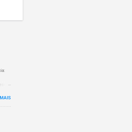
ia:
meses
0.
 MAIS
ized
s
que se
 à
y e